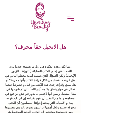
هل الانجيل حقاً محرف؟
ربما تكون هذه الفكرة هي أول ما تسمعه عندما تريد
التحدث عن إحدى الكتب السابقة (
التوراة – الزبور –
الإنجيل)
ولكن السؤال الذي يصمت أمامه معظم الناس هو،
هل عرفت بنفسك من خلال قراءة الكتب بأنها محرفة؟ أو
هل سبق وقرأت إحدى هذه الكتب من قبل و خصوصا عندما
تدخل في حوار يتعلق بكلمة "إبن الله" التي تم شرحها في
مقال مفصل و يبين انها لا تعني ما يدور في ذهن من تقع في
مسامعه ربما من المفيد أن تقوم بقراءته إن لم تكن قرأته
بعد. و الأسباب التي يعتقد إخواننا المسلمون أن الكتب
محرفة عديدة ولعل أهمها أن لديهم نصوص لم يتم تفسيرها
بصورة صحيحة معتقدين ان الكتاب الوحيد المحفوظ هو