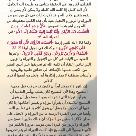
القرآن، لكن هذا في الحقيقة يتنافى مع طبيعة الله الكامل،
لأن الله كامل إذا كلمة الله كاملة ولا يمكن لأي بشر أن
يقوم بتغيير كلام الله و قد ذكرت آيات في كل من نصوص
التوراة و الزبور و الانجيل تفيد بأن هذه الكتب محفوظة من
الله ومن اهم هذه النصوص
«كُلُّ جَسَدٍ عُشْبٌ ... يَبِسَ
الْعُشْبُ، ذَبُلَ الزَّهْرُ، وَأَمَّا كَلِمَةُ إِلهِنَا فَتَثْبُتُ إِلَى الأَبَدِ»
في
أ
شعياء
40: 6؛
وكما قال الله للنبي إرميا «
أَحْسَنْتَ الرُّؤْيَةَ، لأَنِّي أَنَا سَاهِرٌ
8
عَلَى كَلِمَتِي لأُجْرِيَهَا»
و كذلك في إنجيل
لوقا 21: 33
«اَلسَّمَاءُ وَالأَرْضُ تَزُولاَنِ، وَلكِنَّ كَلاَمِي لاَ يَزُولُ.
»
وغيرها
العديد من الايات في كل من الإنجيل و التوراة و الزبور،
التي تنافي إعتقاد أن كلمة الله تم تحريفها علي أيدي البشر
من الكتب نفسها بالإضافة الى حقائق علمية وتاريخية
وأسباب منطقية لا يمكن إنكارها أبدا ولعل من أهمها أذكرها
كالآتي:
إن التوراة لا يمكن أبداً ان تكون قد حرفت قبل مجيء
المسيح وهذا لأن المسيح كان يطلب ويأمر التلاميذ أن
يقرأو التوراة التي تشهد له ومن المستحيل أن يقول
المسيح لتلاميذه أن يقرأو التوراة و يقيموا أحكامها إذا كان
فيها أي تحريف ولا يعقل أن يقول كلام ينافي تعاليم الله،
وأيضا في ضوء الفترة الزمنية ما بين التوراة و الانجيل على
مدار الآلآف السنين من المؤكد ان هناك ملايين النسخ من
التوراة و الزبور من فترة النبي موسى مرورا بالكثير من
الأنبياء وصولاً الى المسيح فإذا كانت التوراة لم يتم تحريفها
كيف لنا ان ننكر قدوم المسيح و الأعمال التي قام بها منذ