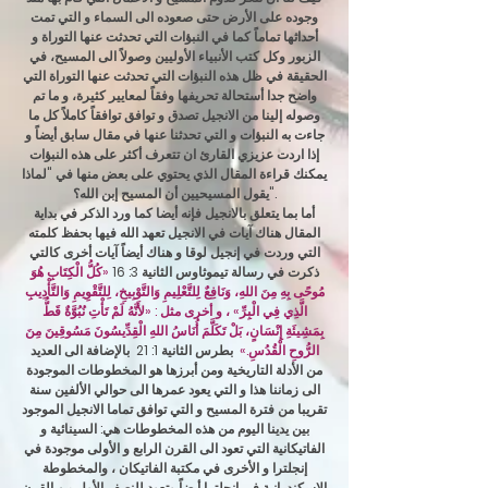
وجوده على الأرض حتى صعوده الى السماء و التي تمت
أحداثها تماماً كما في النبؤات التي تحدثت عنها التوراة و
الزبور وكل كتب الأنبياء الأوليين وصولاً الى المسيح، في
الحقيقة في ظل هذه النبؤات التي تحدثت عنها التوراة التي
واضح جدا أستحالة تحريفها وفقاً لمعايير كثيرة، و ما تم
وصوله إلينا من الانجيل تصدق و توافق توافقاً كاملاً كل ما
جاءت به النبؤات و التي تحدثنا عنها في مقال سابق أيضاً و
إذا اردت عزيزي القارئ ان تتعرف أكثر على هذه النبؤات
يمكنك قراءة المقال الذي يحتوي على بعض منها في "لماذا
يقول المسيحيين أن المسيح إبن الله؟".
أما بما يتعلق بالانجيل فإنه أيضا كما ورد الذكر في بداية
المقال هناك آيات في الانجيل تعهد الله فيها بحفظ كلمته
التي وردت في إنجيل لوقا و هناك أيضاً آيات أخرى كالتي
ذكرت في رسالة ت
يموثاوس الثانية 3: 16
«كُلُّ الْكِتَابِ هُوَ
مُوحًى بِهِ مِنَ اللهِ، وَنَافِعٌ لِلتَّعْلِيمِ وَالتَّوْبِيخِ، لِلتَّقْوِيمِ وَالتَّأْدِيبِ
الَّذِي فِي الْبِرِّ» ، و أخرى مثل : «لأَنَّهُ لَمْ تَأْتِ نُبُوَّةٌ قَطُّ
بِمَشِيئَةِ إِنْسَانٍ، بَلْ تَكَلَّمَ أُنَاسُ اللهِ الْقِدِّيسُونَ مَسُوقِينَ مِنَ
الرُّوحِ الْقُدُسِ.»
بطرس الثانية 1: 21
بالإضافة الى العديد
من الأدلة التاريخية ومن أبرزها هو المخطوطات الموجودة
الى زماننا هذا و التي يعود عمرها الى حوالي الألفين سنة
تقريبا من فترة المسيح و التي توافق تماما الانجيل الموجود
بين يدينا اليوم من هذه المخطوطات هي: السينائية و
الفاتيكانية التي تعود الى القرن الرابع و الأولى موجودة في
إنجلترا و الأخرى في مكتبة الفاتيكان ، والمخطوطة
الاسكندرانية في إنجلترا أيضاً وتعود للنصف الأول من القرن